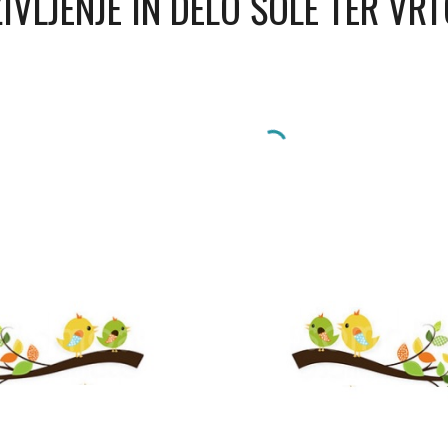
ŽIVLJENJE IN DELO ŠOLE TER VRT