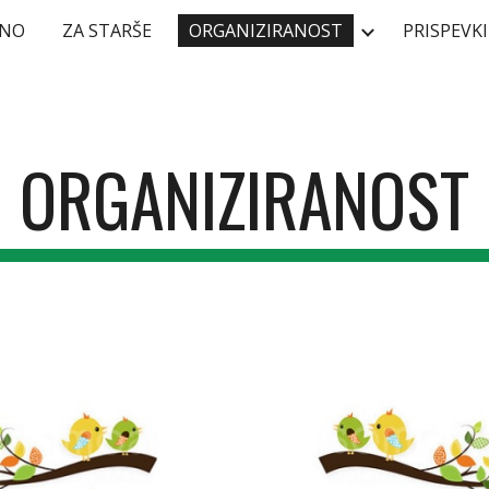
LNO
ZA STARŠE
ORGANIZIRANOST
PRISPEVKI
ip to main content
Skip to navigat
ORGANIZIRANOST