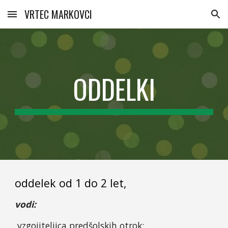
VRTEC MARKOVCI
Skip to main content
Skip to navigation
ODDELKI
oddelek od 1 do 2 let,
vodi:
vzgojiteljica predšolskih otrok: